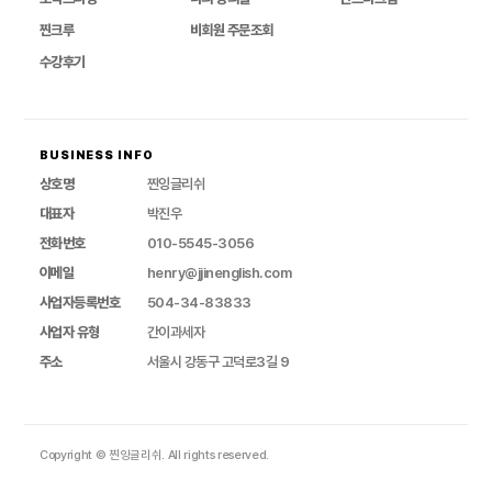
찐크루
비회원 주문조회
수강후기
BUSINESS INFO
상호명
찐잉글리쉬
대표자
박진우
전화번호
010-5545-3056
이메일
henry@jjinenglish.com
사업자등록번호
504-34-83833
사업자 유형
간이과세자
주소
서울시 강동구 고덕로3길 9
Copyright © 찐잉글리쉬. All rights reserved.