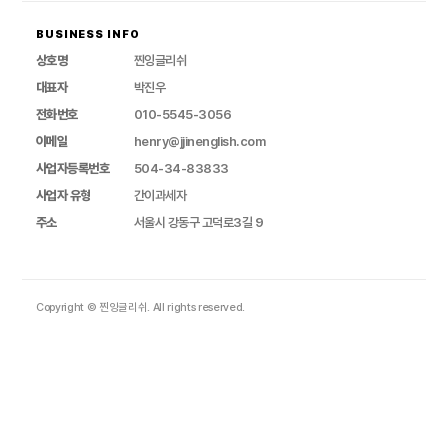
BUSINESS INFO
상호명
찐잉글리쉬
대표자
박진우
전화번호
010-5545-3056
이메일
henry@jjinenglish.com
사업자등록번호
504-34-83833
사업자 유형
간이과세자
주소
서울시 강동구 고덕로3길 9
Copyright © 찐잉글리쉬. All rights reserved.