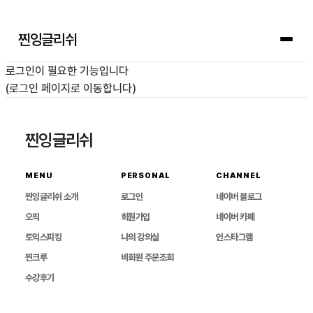
찐잉글리쉬
로그인이 필요한 기능입니다
(로그인 페이지로 이동합니다)
찐잉글리쉬
MENU
PERSONAL
CHANNEL
찐잉글리쉬 소개
로그인
네이버 블로그
오픽
회원가입
네이버 카페
토익스피킹
나의 강의실
인스타그램
찐크루
비회원 주문조회
수강후기