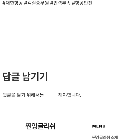
#대한항공 #객실승무원 #인력부족 #항공안전
답글 남기기
댓글을 달기 위해서는
로그인
해야합니다.
찐잉글리쉬
MENU
찐잉글리쉬 소개