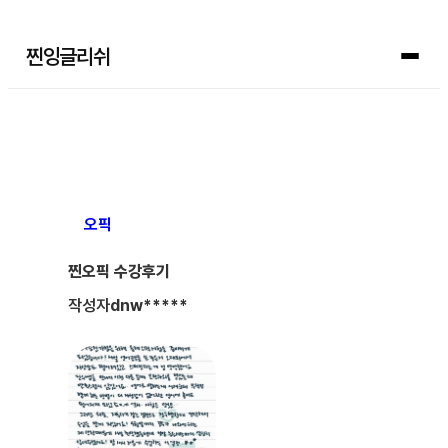
찐잉글리쉬
오픽
찐오픽 수강후기
작성자
dnw*****