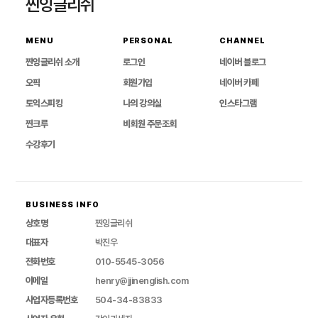
찐잉글리쉬
MENU
PERSONAL
CHANNEL
찐잉글리쉬 소개
로그인
네이버 블로그
오픽
회원가입
네이버 카페
토익스피킹
나의 강의실
인스타그램
찐크루
비회원 주문조회
수강후기
BUSINESS INFO
상호명
찐잉글리쉬
대표자
박진우
전화번호
010-5545-3056
이메일
henry@jjinenglish.com
사업자등록번호
504-34-83833