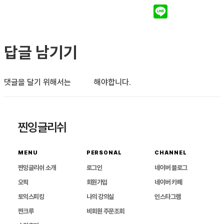
답글 남기기
댓글을 달기 위해서는
로그인
해야합니다.
찐잉글리쉬
MENU
PERSONAL
CHANNEL
찐잉글리쉬 소개
로그인
네이버 블로그
오픽
회원가입
네이버 카페
토익스피킹
나의 강의실
인스타그램
찐크루
비회원 주문조회