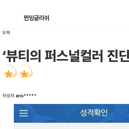
찐잉글리쉬
오픽
‘뷰티의 퍼스널컬러 진단
작성자
ans*****