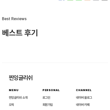
목록으로 돌아가기
Best Reviews
베스트 후기
🏆
‘뷰티의 퍼스널컬러 진단이 있다면, 오픽의 퍼스널수업은 찐오픽으
로!!’💫💫
🏆
오픽뿐만이 아니라 면접, 일상 회화 실력까 지 얻을 수
있는 진우쌤 오픽!
🏆
오픽은 찐오픽 진우쌤에게🙋🏻‍♀️;🟨;♀
찐잉글리쉬
MENU
PERSONAL
CHANNEL
찐잉글리쉬 소개
로그인
네이버 블로그
오픽
회원가입
네이버 카페