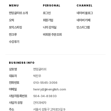
MENU
PERSONAL
CHANNEL
찐잉글리쉬 소개
로그인
네이버 블로그
오픽
회원가입
네이버 카페
토익스피킹
나의 강의실
인스타그램
찐크루
비회원 주문조회
수강후기
BUSINESS INFO
상호명
찐잉글리쉬
대표자
박진우
전화번호
010-5545-3056
이메일
henry@jjinenglish.com
사업자등록번호
504-34-83833
사업자 유형
간이과세자
주소
서울시 강동구 고덕로3길 9