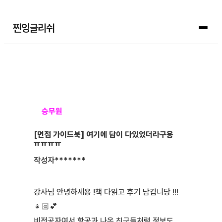
찐잉글리쉬
승무원
[면접 가이드북] 여기에 답이 다있었더라구용
ㅠㅠㅠㅠ
작성자
*******
강사님 안녕하세용 !책 다읽고 후기 남깁니당 !!!
👧🏻💕
비전공자여서 항공과 나온 친구들처럼 정보도