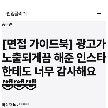
찐잉글리쉬
승무원
[면접 가이드북] 광고가
노출되게끔 해준 인스타
한테도 너무 감사해요
🤣🤣🤣
작성자
luv*****