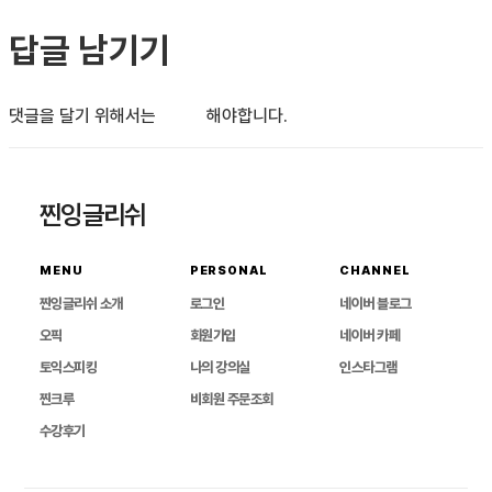
답글 남기기
댓글을 달기 위해서는
로그인
해야합니다.
찐잉글리쉬
MENU
PERSONAL
CHANNEL
찐잉글리쉬 소개
로그인
네이버 블로그
오픽
회원가입
네이버 카페
토익스피킹
나의 강의실
인스타그램
찐크루
비회원 주문조회
수강후기